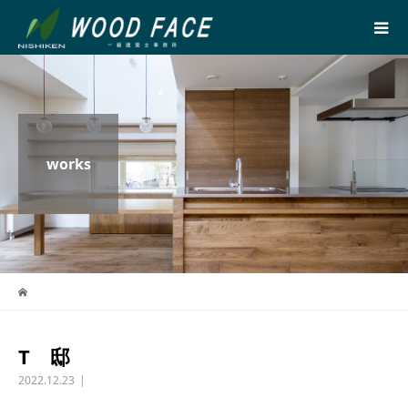
works
T 邸
2022.12.23