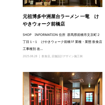
元祖博多中洲屋台ラーメン 一竜 け
やきウォーク前橋店
SHOP INFORMATION 住所 群馬県前橋市文京町２
丁目１−１ けやきウォーク前橋1F 業種・業態 飲食店
工事種別 改...
2025.08.28
飲食店
,
店舗設計デザイン施工例