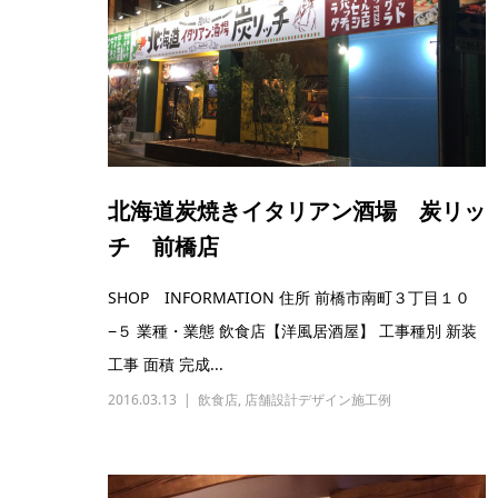
北海道炭焼きイタリアン酒場 炭リッ
チ 前橋店
SHOP INFORMATION 住所 前橋市南町３丁目１０
−５ 業種・業態 飲食店【洋風居酒屋】 工事種別 新装
工事 面積 完成...
2016.03.13
飲食店
,
店舗設計デザイン施工例