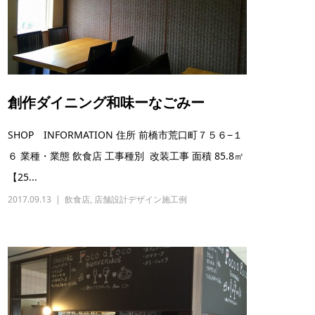
創作ダイニング和味ーなごみー
SHOP INFORMATION 住所 前橋市荒口町７５６−１
６ 業種・業態 飲食店 工事種別 改装工事 面積 85.8㎡
【25...
2017.09.13
飲食店
,
店舗設計デザイン施工例