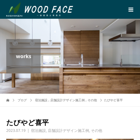
works
ブログ
宿泊施設
,
店舗設計デザイン施工例
,
その他
たびやど喜平
たびやど喜平
2023.07.19
宿泊施設
,
店舗設計デザイン施工例
,
その他